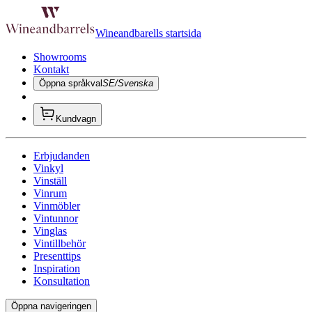
Wineandbarells startsida
Showrooms
Kontakt
Öppna språkval
SE/Svenska
Kundvagn
Erbjudanden
Vinkyl
Vinställ
Vinrum
Vinmöbler
Vintunnor
Vinglas
Vintillbehör
Presenttips
Inspiration
Konsultation
Öppna navigeringen