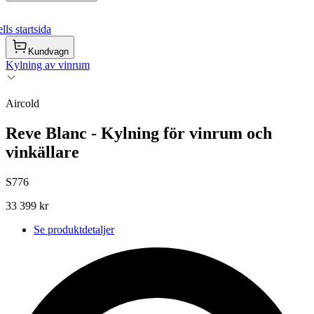
ls startsida
Kundvagn
Kylning av vinrum
Aircold
Reve Blanc - Kylning för vinrum och
vinkällare
S776
33 399 kr
Se produktdetaljer