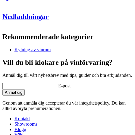
Information
Nedladdningar
Produktnummer
S776
Mått (BxHxD cm)
Rekommenderade kategorier
Höjd (cm)
54.9
Bredd (cm)
81.3
Kylning av vinrum
Djup (cm)
16.5
Vikt (kg)
38
Vill du bli klokare på vinförvaring?
Kylsystem
Anmäl dig till vårt nyhetsbrev med tips, guider och bra erbjudanden.
Köldmedium
R290
E-post
Anmäl dig
Genom att anmäla dig accepterar du vår integritetspolicy. Du kan
alltid avbryta prenumerationen.
Kontakt
Showrooms
Blogg
Wiki