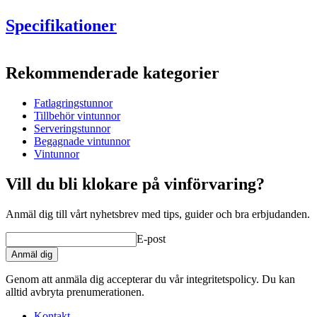
Specifikationer
Information
Rekommenderade kategorier
Produktnummer
UVZ500-M
Fatlagringstunnor
Mått (BxHxD cm)
Tillbehör vintunnor
Vikt (kg)
95
Serveringstunnor
Alla våra lagringstunnor på lager är mediumrostade.
Begagnade vintunnor
Vintunnor
Stativ och ev kram (det är inte borrat hål till kran) medföljer inte.
Ska beställas separat. Se
tillbehör tunnor / relaterade produkter.
Vill du bli klokare på vinförvaring?
Anmäl dig till vårt nyhetsbrev med tips, guider och bra erbjudanden.
E-post
Anmäl dig
Genom att anmäla dig accepterar du vår integritetspolicy. Du kan
alltid avbryta prenumerationen.
Kontakt