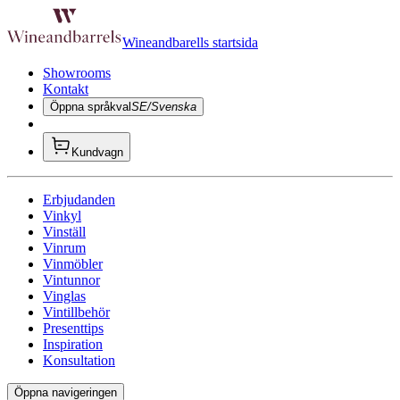
Wineandbarells startsida
Showrooms
Kontakt
Öppna språkval
SE/Svenska
Kundvagn
Erbjudanden
Vinkyl
Vinställ
Vinrum
Vinmöbler
Vintunnor
Vinglas
Vintillbehör
Presenttips
Inspiration
Konsultation
Öppna navigeringen