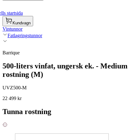
ls startsida
Kundvagn
Vintunnor
Fatlagringstunnor
Barrique
500-liters vinfat, ungersk ek. - Medium
rostning (M)
UVZ500-M
22 499 kr
Tunna rostning