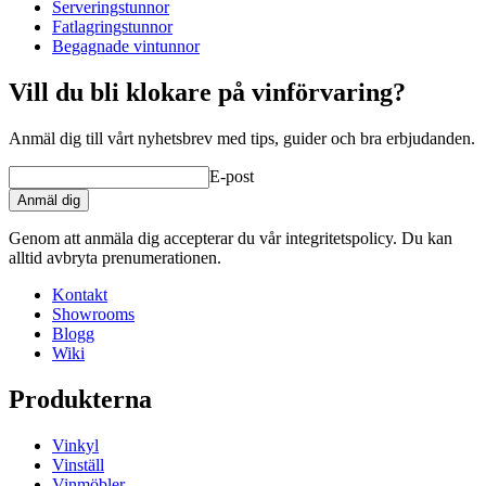
Vikt (kg)
60
Serveringstunnor
Fatlagringstunnor
Begagnade vintunnor
Vill du bli klokare på vinförvaring?
Anmäl dig till vårt nyhetsbrev med tips, guider och bra erbjudanden.
tillbehör tunnor / relaterade produkter
E-post
Anmäl dig
Genom att anmäla dig accepterar du vår integritetspolicy. Du kan
alltid avbryta prenumerationen.
Kontakt
Showrooms
Blogg
Wiki
Produkterna
Vinkyl
Vinställ
Vinmöbler