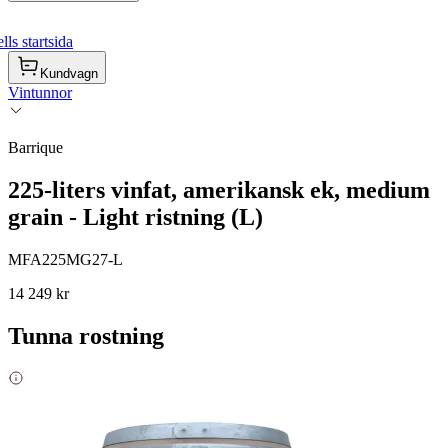
ls startsida
Kundvagn
Vintunnor
Barrique
225-liters vinfat, amerikansk ek, medium
grain - Light ristning (L)
MFA225MG27-L
14 249 kr
Tunna rostning