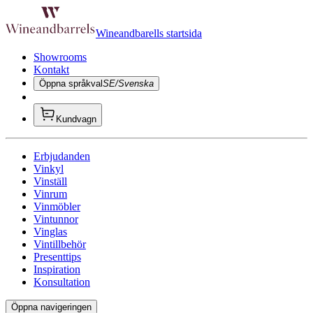
Wineandbarells startsida
Showrooms
Kontakt
Öppna språkval
SE/Svenska
Kundvagn
Erbjudanden
Vinkyl
Vinställ
Vinrum
Vinmöbler
Vintunnor
Vinglas
Vintillbehör
Presenttips
Inspiration
Konsultation
Öppna navigeringen