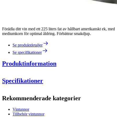
Förädla ditt vin med ett 225 liters fat av hållbart amerikanskt ek, med
mediumkorn för optimal åldring. Förbättrar smakdjup.
Se produktdetaljer
Se specifikationer
Produktinformation
Specifikationer
Information
Rekommenderade kategorier
Produktnummer
MFA225MG27-L
Vintunnor
Mått (BxHxD cm)
Tillbehör vintunnor