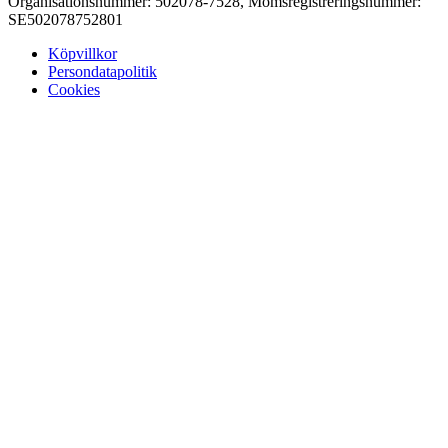
Organisationsnummer: 502078-7528, Momsregistreringsnummer:
SE502078752801
Köpvillkor
Persondatapolitik
Cookies