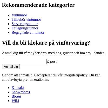
Rekommenderade kategorier
Produktnummer
MFA225FG27-L
Head diameter: 55 cm
Vintunnor
Mått (BxHxD cm)
Stavtjocklek: 22 mm
Tillbehör vintunnor
Vikt (kg)
60
Serveringstunnor
Tunnband: 6 st
Fatlagringstunnor
Tunnöppning: 50 mm
Begagnade vintunnor
Vikt: 60 kg
Vill du bli klokare på vinförvaring?
Alla våra lagringstunnor på lager är mediumrostade.
Anmäl dig till vårt nyhetsbrev med tips, guider och bra erbjudanden.
Stativ och ev kram (det är inte borrat hål till kran) medföljer inte.
Ska beställas separat. Se
tillbehör tunnor / relaterade produkter.
E-post
Anmäl dig
Genom att anmäla dig accepterar du vår integritetspolicy. Du kan
alltid avbryta prenumerationen.
Kontakt
Showrooms
Blogg
Wiki