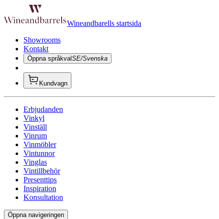
Wineandbarells startsida
Showrooms
Kontakt
Öppna språkval
SE/Svenska
Kundvagn
Erbjudanden
Vinkyl
Vinställ
Vinrum
Vinmöbler
Vintunnor
Vinglas
Vintillbehör
Presenttips
Inspiration
Konsultation
Öppna navigeringen