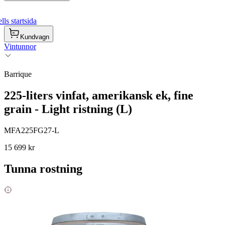
ls startsida
Kundvagn
Vintunnor
Barrique
225-liters vinfat, amerikansk ek, fine
grain - Light ristning (L)
MFA225FG27-L
15 699 kr
Tunna rostning