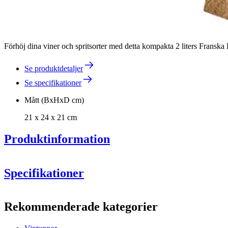
Förhöj dina viner och spritsorter med detta kompakta 2 liters Franska 
Se produktdetaljer
Se specifikationer
Mått (BxHxD cm)
21 x 24 x 21 cm
Produktinformation
Specifikationer
Information
Rostning
: Tunnan är medelrostad. Om du vill ha en annan rost
Rekommenderade kategorier
Produktnummer
F02GB