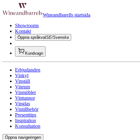
Wineandbarells startsida
Showrooms
Kontakt
Öppna språkval
SE/Svenska
Kundvagn
Erbjudanden
Vinkyl
Vinställ
Vinrum
Vinmöbler
Vintunnor
Vinglas
Vintillbehör
Presenttips
Inspiration
Konsultation
Öppna navigeringen