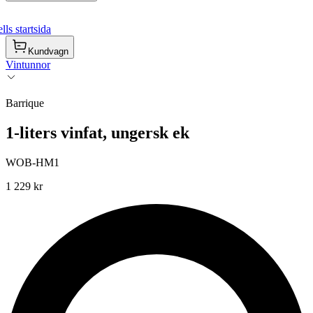
ls startsida
Kundvagn
Vintunnor
Barrique
1-liters vinfat, ungersk ek
WOB-HM1
1 229 kr