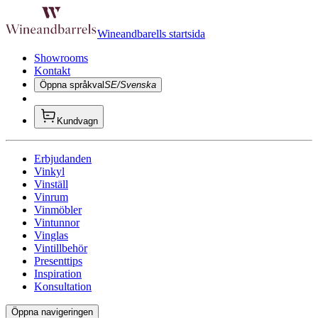
Wineandbarells startsida
Showrooms
Kontakt
Öppna språkval
SE/Svenska
Kundvagn
Erbjudanden
Vinkyl
Vinställ
Vinrum
Vinmöbler
Vintunnor
Vinglas
Vintillbehör
Presenttips
Inspiration
Konsultation
Öppna navigeringen