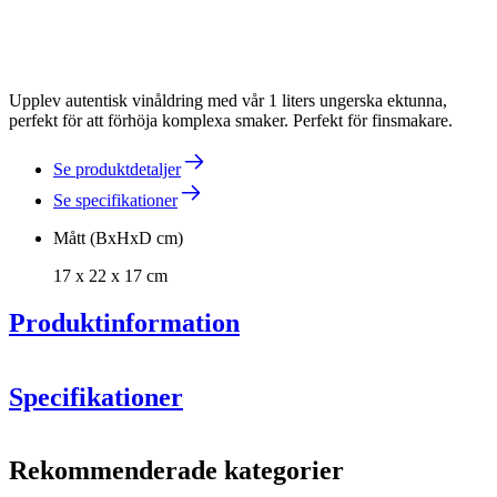
Upplev autentisk vinåldring med vår 1 liters ungerska ektunna,
perfekt för att förhöja komplexa smaker. Perfekt för finsmakare.
Se produktdetaljer
Se specifikationer
Mått (BxHxD cm)
17 x 22 x 17 cm
Produktinformation
serveringstunnor
Specifikationer
Information
Rekommenderade kategorier
Produktnummer
WOB-HM1