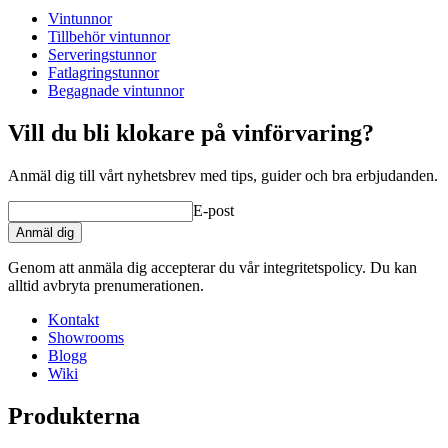
Vintunnor
Mått (BxHxD cm)
Tillbehör vintunnor
Vikt (kg)
4.1
Serveringstunnor
Höjd (cm)
22
Fatlagringstunnor
Bredd (cm)
17
Begagnade vintunnor
Djup (cm)
17
Vill du bli klokare på vinförvaring?
Anmäl dig till vårt nyhetsbrev med tips, guider och bra erbjudanden.
E-post
Anmäl dig
Genom att anmäla dig accepterar du vår integritetspolicy. Du kan
alltid avbryta prenumerationen.
Kontakt
Showrooms
Blogg
Wiki
Produkterna