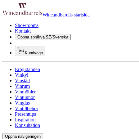
Wineandbarells startsida
Showrooms
Kontakt
Öppna språkval
SE/Svenska
Kundvagn
Erbjudanden
Vinkyl
Vinställ
Vinrum
Vinmöbler
Vintunnor
Vinglas
Vintillbehör
Presenttips
Inspiration
Konsultation
Öppna navigeringen