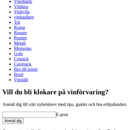
Vinobarto
Vinikea
Antal flaskor (Bordeaux)
9
Vinhylla
Flasktyp
Bordeaux, Bourgogne
vinhaallare
Mått (BxHxD cm)
Trä
Roma
Höjd (cm)
89.9
Renato
Bredd (cm)
21.3
Pupitre
Djup (cm)
12.5
Metall
Vikt (kg)
2.2
Mensolas
Golv
Crurack
Caverack
Bra till priset
Bord
Vinställ
Vill du bli klokare på vinförvaring?
Anmäl dig till vårt nyhetsbrev med tips, guider och bra erbjudanden.
E-post
Anmäl dig