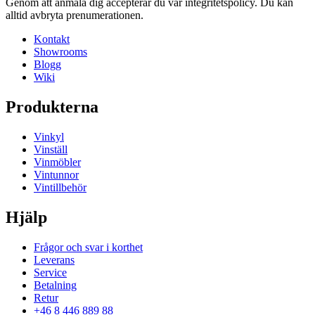
Genom att anmäla dig accepterar du vår integritetspolicy. Du kan
alltid avbryta prenumerationen.
Kontakt
Showrooms
Blogg
Wiki
Produkterna
Vinkyl
Vinställ
Vinmöbler
Vintunnor
Vintillbehör
Hjälp
Frågor och svar i korthet
Leverans
Service
Betalning
Retur
+46 8 446 889 88