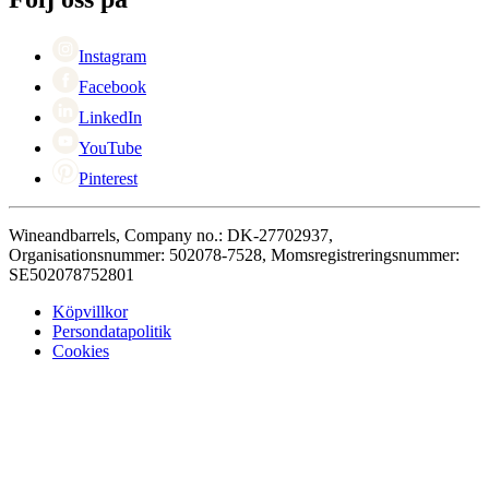
Black Friday
Singles Day
Cyber Monday
Instagram
Facebook
LinkedIn
YouTube
Pinterest
Wineandbarrels, Company no.: DK-27702937,
Organisationsnummer: 502078-7528, Momsregistreringsnummer:
SE502078752801
Köpvillkor
Persondatapolitik
Cookies