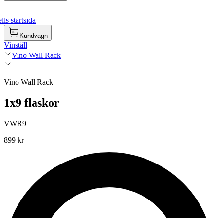
ls startsida
Kundvagn
Vinställ
Vino Wall Rack
Vino Wall Rack
1x9 flaskor
VWR9
899 kr