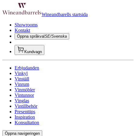
Wineandbarells startsida
Showrooms
Kontakt
Öppna språkval
SE/Svenska
Kundvagn
Erbjudanden
Vinkyl
Vinställ
Vinrum
Vinmöbler
Vintunnor
Vinglas
Vintillbehör
Presenttips
Inspiration
Konsultation
Öppna navigeringen