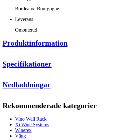
Bordeaux, Bourgogne
Leverans
Omonterad
Produktinformation
Specifikationer
Information
Nedladdningar
Produktnummer
VWR9
Allmänt
Rekommenderade kategorier
Yta
Metall, Svart
Modulär
Ja
Vino Wall Rack
Placering
Vägg
Xi Wine Systems
Leverans
Omonterad
Winerex
Vägg
Flaskor