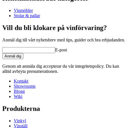
Produktnummer
BAR225
Vinmöbler
Mått (BxHxD cm)
Stolar & pallar
Höjd (cm)
95
Bredd (cm)
70
Vill du bli klokare på vinförvaring?
Vikt (kg)
60
Anmäl dig till vårt nyhetsbrev med tips, guider och bra erbjudanden.
wine furniture
E-post
Status When Soldout
active
Anmäl dig
Genom att anmäla dig accepterar du vår integritetspolicy. Du kan
alltid avbryta prenumerationen.
Kontakt
Showrooms
Blogg
Wiki
Produkterna
Vinkyl
Vinställ