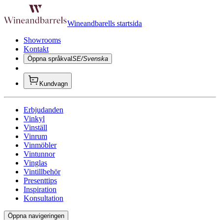
Wineandbarells startsida
Showrooms
Kontakt
Öppna språkval
SE/Svenska
Kundvagn
Erbjudanden
Vinkyl
Vinställ
Vinrum
Vinmöbler
Vintunnor
Vinglas
Vintillbehör
Presenttips
Inspiration
Konsultation
Öppna navigeringen