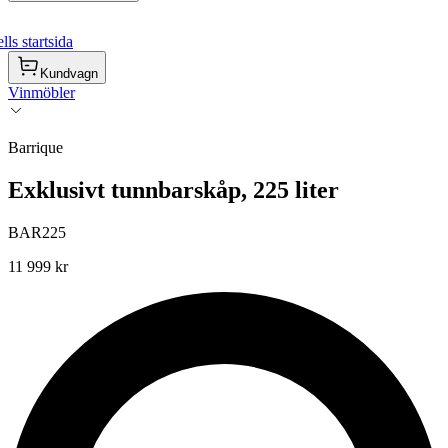
ls startsida
Kundvagn
Vinmöbler
Barrique
Exklusivt tunnbarskåp, 225 liter
BAR225
11 999 kr