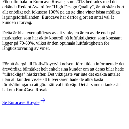
Filosofin bakom Eurocave Royale, som 2018 hedrades med det
erkända Reddot Award for "High Design Quality", är att skära bort
allt onödigt och fokusera 100% på att ge dina viner bästa möjliga
lagringsförhållanden. Eurocave har därför gjort ett antal val åt
kunden i förväg.
Detta är bl.a. exemplifieras av att vinkylen är en av de enda på
marknaden som har aktiv kontroll på luftfuktigheten som konstant
ligger på 70-80%, vilket är den optimala luftfuktigheten för
långtidsförvaring av viner.
För att återgå till Rolls-Royce-liknelsen, förr i tiden informerade det
ärevördiga bilmärket helt enkelt sina kunder om att deras bilar hade
"tillräckliga" hästkrafter. Det viktigaste var inte det exakta antalet
utan att kunden visste att tillverkaren hade de allra bästa
förutsättningarna att göra rätt val i förväg. Det är samma tankesätt
bakom EuroCave Royale.
Se Eurocave Royale