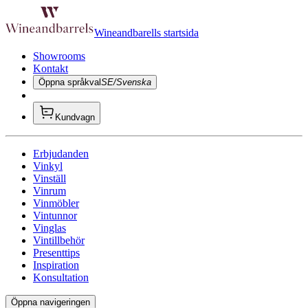
Wineandbarells startsida
Showrooms
Kontakt
Öppna språkval
SE/Svenska
Kundvagn
Erbjudanden
Vinkyl
Vinställ
Vinrum
Vinmöbler
Vintunnor
Vinglas
Vintillbehör
Presenttips
Inspiration
Konsultation
Öppna navigeringen