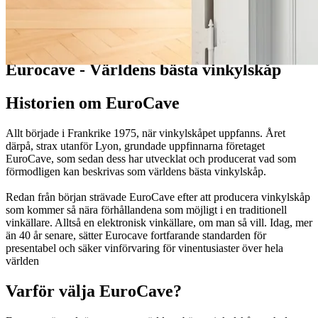
Guider
Eurocave - Världens bästa vinkylskåp
Historien om EuroCave
Allt började i Frankrike 1975, när vinkylskåpet uppfanns. Året
därpå, strax utanför Lyon, grundade uppfinnarna företaget
EuroCave, som sedan dess har utvecklat och producerat vad som
förmodligen kan beskrivas som världens bästa vinkylskåp.
Redan från början strävade EuroCave efter att producera vinkylskåp
som kommer så nära förhållandena som möjligt i en traditionell
vinkällare. Alltså en elektronisk vinkällare, om man så vill. Idag, mer
än 40 år senare, sätter Eurocave fortfarande standarden för
presentabel och säker vinförvaring för vinentusiaster över hela
världen
Varför välja EuroCave?