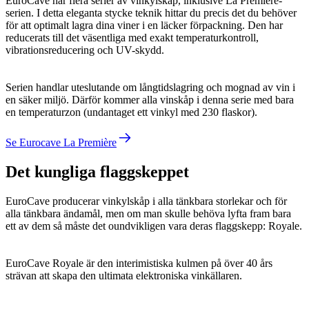
EuroCave har flera serier av vinkylskåp, inklusive La Première-
serien. I detta eleganta stycke teknik hittar du precis det du behöver
för att optimalt lagra dina viner i en läcker förpackning. Den har
reducerats till det väsentliga med exakt temperaturkontroll,
vibrationsreducering och UV-skydd.
Serien handlar uteslutande om långtidslagring och mognad av vin i
en säker miljö. Därför kommer alla vinskåp i denna serie med bara
en temperaturzon (undantaget ett vinkyl med 230 flaskor).
Se Eurocave La Première
Det kungliga flaggskeppet
EuroCave producerar vinkylskåp i alla tänkbara storlekar och för
alla tänkbara ändamål, men om man skulle behöva lyfta fram bara
ett av dem så måste det oundvikligen vara deras flaggskepp: Royale.
EuroCave Royale är den interimistiska kulmen på över 40 års
strävan att skapa den ultimata elektroniska vinkällaren.