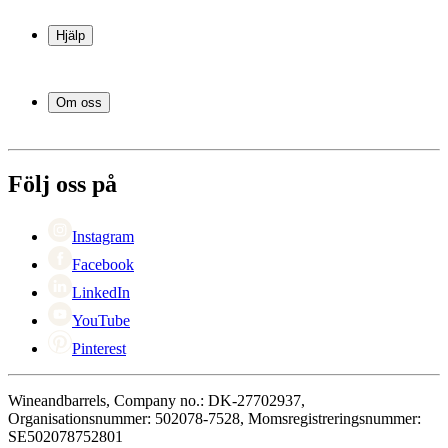
Vinkyl
Vinställ
Hjälp
Vinmöbler
Vintunnor
Frågor och svar i korthet
Vintillbehör
Leverans
Om oss
Service
Betalning
Om Wineandbarrels
Retur
Medarbetarna
+46 8 446 889 88
Karriär
Följ oss på
Black Friday
Singles Day
Cyber Monday
Instagram
Facebook
LinkedIn
YouTube
Pinterest
Wineandbarrels, Company no.: DK-27702937,
Organisationsnummer: 502078-7528, Momsregistreringsnummer:
SE502078752801