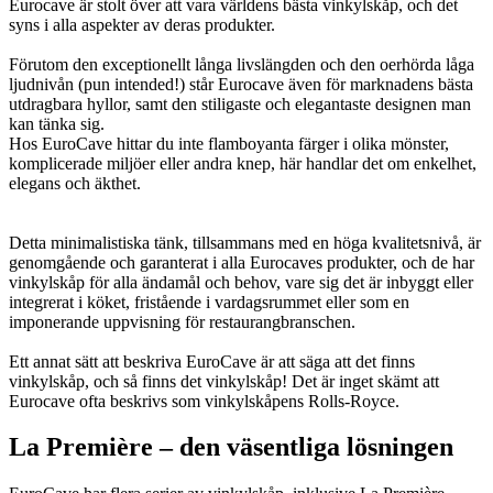
Eurocave är stolt över att vara världens bästa vinkylskåp, och det
syns i alla aspekter av deras produkter.
Förutom den exceptionellt långa livslängden och den oerhörda låga
ljudnivån (pun intended!) står Eurocave även för marknadens bästa
utdragbara hyllor, samt den stiligaste och elegantaste designen man
kan tänka sig.
Hos EuroCave hittar du inte flamboyanta färger i olika mönster,
komplicerade miljöer eller andra knep, här handlar det om enkelhet,
elegans och äkthet.
Detta minimalistiska tänk, tillsammans med en höga kvalitetsnivå, är
genomgående och garanterat i alla Eurocaves produkter, och de har
vinkylskåp för alla ändamål och behov, vare sig det är inbyggt eller
integrerat i köket, fristående i vardagsrummet eller som en
imponerande uppvisning för restaurangbranschen.
Ett annat sätt att beskriva EuroCave är att säga att det finns
vinkylskåp, och så finns det vinkylskåp! Det är inget skämt att
Eurocave ofta beskrivs som vinkylskåpens Rolls-Royce.
La Première – den väsentliga lösningen