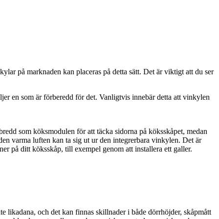
nkylar på marknaden kan placeras på detta sätt. Det är viktigt att du ser
er en som är förberedd för det. Vanligtvis innebär detta att vinkylen
mma bredd som köksmodulen för att täcka sidorna på köksskåpet, medan
den varma luften kan ta sig ut ur den integrerbara vinkylen. Det är
ner på ditt köksskåp, till exempel genom att installera ett galler.
e likadana, och det kan finnas skillnader i både dörrhöjder, skåpmått