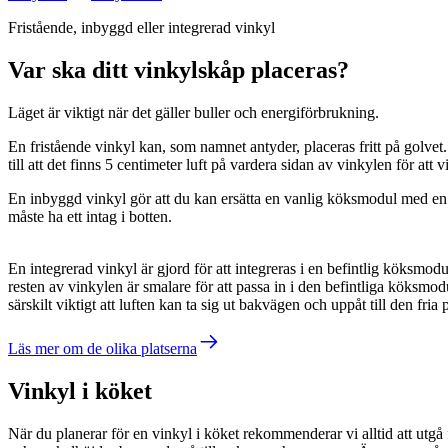
Fristående, inbyggd eller integrerad vinkyl
Var ska ditt vinkylskåp placeras?
Läget är viktigt när det gäller buller och energiförbrukning.
En fristående vinkyl kan, som namnet antyder, placeras fritt på golvet. D
till att det finns 5 centimeter luft på vardera sidan av vinkylen för at
En inbyggd vinkyl gör att du kan ersätta en vanlig köksmodul med en vi
måste ha ett intag i botten.
En integrerad vinkyl är gjord för att integreras i en befintlig köksm
resten av vinkylen är smalare för att passa in i den befintliga köksmod
särskilt viktigt att luften kan ta sig ut bakvägen och uppåt till den fria
Läs mer om de olika platserna
Vinkyl i köket
När du planerar för en vinkyl i köket rekommenderar vi alltid att utg