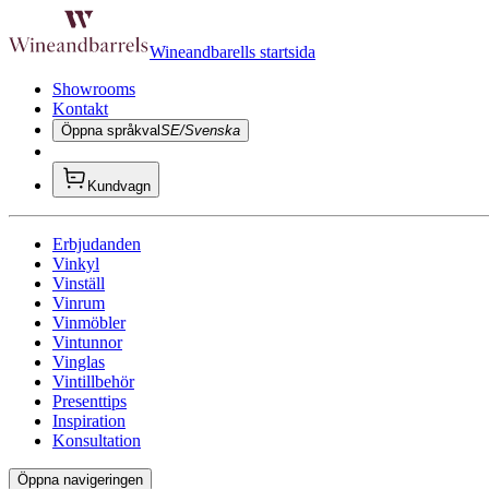
Wineandbarells startsida
Showrooms
Kontakt
Öppna språkval
SE/Svenska
Kundvagn
Erbjudanden
Vinkyl
Vinställ
Vinrum
Vinmöbler
Vintunnor
Vinglas
Vintillbehör
Presenttips
Inspiration
Konsultation
Öppna navigeringen