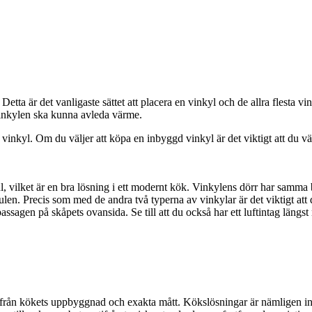
etta är det vanligaste sättet att placera en vinkyl och de allra flesta vi
t vinkylen ska kunna avleda värme.
nkyl. Om du väljer att köpa en inbyggd vinkyl är det viktigt att du välj
odul, vilket är en bra lösning i ett modernt kök. Vinkylens dörr har sa
ulen. Precis som med de andra två typerna av vinkylar är det viktigt att 
 passagen på skåpets ovansida. Se till att du också har ett luftintag längst 
å från kökets uppbyggnad och exakta mått. Kökslösningar är nämligen int