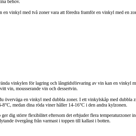
dina behov.
an en vinkyl med två zoner vara att föredra framför en vinkyl med en zo
ända vinkylen för lagring och långtidsförvaring av vin kan en vinkyl m
 vitt vin, mousserande vin och dessertvin.
 du överväga en vinkyl med dubbla zoner. I ett vinkylskåp med dubbla zon
d 6-8°C, medan dina röda viner håller 14-16°C i den andra kylzonen.
p ger dig större flexibilitet eftersom det erbjuder flera temperaturzon
tande övergång från varmast i toppen till kallast i botten.