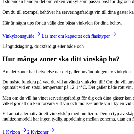
I slutändan handlar det om vilken vinkyl som passar bäst för dig och 
Om du till exempel behöver ha serveringsfärdigt vin till dina gäster k
Här är några tips för att välja den bästa vinkylen för dina behov.
Vinkylzonsguide
Läs mer om kapacitet och flasktyper
Långtidslagring, drickfärdigt eller både och
Hur många zoner ska ditt vinskåp ha?
Antalet zoner har betydelse när det gäller användningen av vinkylen.
Du måste fundera på vad du vill använda vinkylen till! Om du vill anv
optimalt vid en stabil temperatur på 12-14°C. Det gäller både rött vin,
Men om du vill ha vinet serveringsfärdigt för dig och dina gäster kan
vilket gör att du kan förvara vitt vin och mousserande vin i kylen vi
Ett annat alternativ är ett vinkylskåp med multizon. Denna typ av skå
multizonmodell har ingen tydlig uppdelning mellan zonerna, utan en fly
1 Kylzon
2 Kylzoner