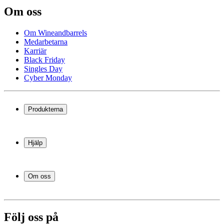
Om oss
Om Wineandbarrels
Medarbetarna
Karriär
Black Friday
Singles Day
Cyber Monday
Produkterna
Vinkyl
Vinställ
Hjälp
Vinmöbler
Vintunnor
Frågor och svar i korthet
Vintillbehör
Leverans
Om oss
Service
Betalning
Om Wineandbarrels
Retur
Medarbetarna
+46 8 446 889 88
Karriär
Följ oss på
Black Friday