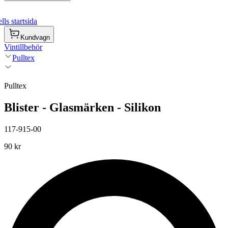
ls startsida
Kundvagn
Vintillbehör
Pulltex
Pulltex
Blister - Glasmärken - Silikon
117-915-00
90 kr