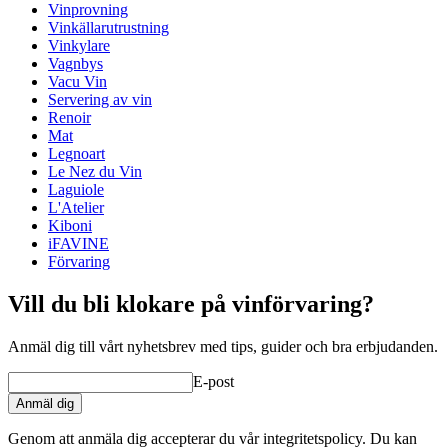
Vinprovning
Status When Soldout
active
Vinkällarutrustning
Vinkylare
Vagnbys
Vacu Vin
Servering av vin
Renoir
Mat
Legnoart
Le Nez du Vin
Laguiole
L'Atelier
Kiboni
iFAVINE
Förvaring
Vill du bli klokare på vinförvaring?
Anmäl dig till vårt nyhetsbrev med tips, guider och bra erbjudanden.
E-post
Anmäl dig
Genom att anmäla dig accepterar du vår integritetspolicy. Du kan