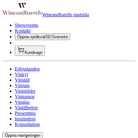
Wineandbarells startsida
Showrooms
Kontakt
Öppna språkval
SE/Svenska
Kundvagn
Erbjudanden
Vinkyl
Vinställ
Vinrum
Vinmöbler
Vintunnor
Vinglas
Vintillbehör
Presenttips
Inspiration
Konsultation
Öppna navigeringen