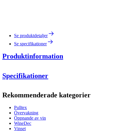
Se produktdetaljer
Se specifikationer
Produktinformation
Specifikationer
Information
Rekommenderade kategorier
Produktnummer
117-915-00
Pulltex
Mått (BxHxD cm)
Övervakning
Vikt (kg)
20
Öppnande av vin
WineDec
wine accessories
Vinset